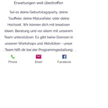
Erwartungen weit übertroffen
Sei es deine Geburtstagsparty, deine
Tauffeier, deine Maturafeier, oder deine
Hochzeit. Wir können dich mit kreativen
Ideen, Beratung und vor allem mit unserem
Team unterstützen. Es gibt keine Grenzen in
unseren Workshops und Aktivitäten - unser
Team hilft dir bei der Programmgestaltung
und stellt sicher, dass deine Party
Phone
Email
Facebook
unvergesslich wird. Vergiss nicht, dass du
manche Feste nur einmal feierst.
Daher mach das Beste daraus!
Deine Anfrage