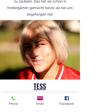
zu zaubern. Das hat sie schon in
Kindergärten gemacht bevor sie bei uns
angefangen hat.
TESS
Tess ist ein wichtiger Bestandteil unseres
Teams. Sie schafft es mit größter
Phone
Email
Facebook
Leichtigkeit Kinder für Sport und Yoga zu